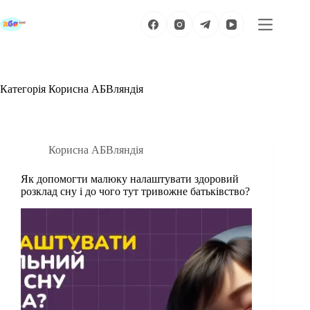
Перейти
до
вмісту
Категорія
Корисна АБВляндія
Корисна АБВляндія
Як допомогти малюку налаштувати здоровий
розклад сну і до чого тут тривожне батьківство?