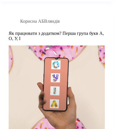
Корисна АБВляндія
Як працювати з додатком? Перша група букв А,
О, У, І