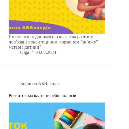
Як пологи за допомогою кесарева розтину
повʼязані з окситоцином, гормоном "звʼязку"
матері і дитини?
Olga
04.07.2024
Корисна АБВляндія
Розвиток мозку та перебіг пологів