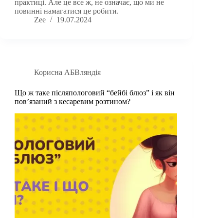
практиці. Але це все ж, не означає, що ми не
повинні намагатися це робити.
Zee
19.07.2024
Корисна АБВляндія
Що ж таке післяпологовий “бейбі блюз” і як він
повʼязаний з кесаревим розтином?