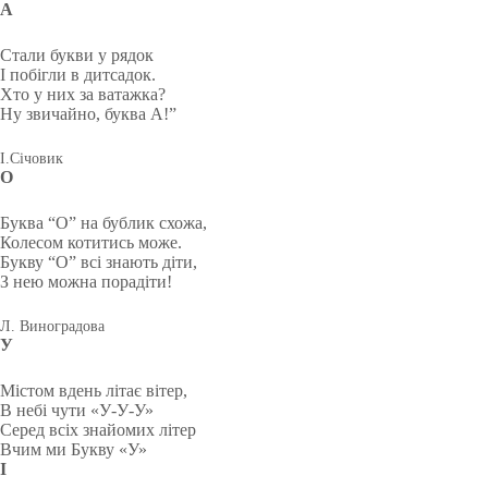
А
Стали букви у рядок
І побігли в дитсадок.
Хто у них за ватажка?
Ну звичайно, буква А!”
І.Січовик
О
Буква “О” на бублик схожа,
Колесом котитись може.
Букву “О” всі знають діти,
З нею можна порадіти!
Л. Виноградова
У
Містом вдень літає вітер,
В небі чути «У-У-У»
Серед всіх знайомих літер
Вчим ми Букву «У»
І