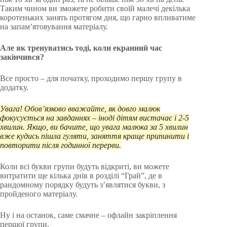
Таким чином ви зможете робити своїй малечі декілька
коротеньких занять протягом дня, що гарно впливатиме
на запам’ятовування матеріалу.
Але як тренуватись тоді, коли екранний час
закінчився?
Все просто – для початку, проходимо першу групу в
додатку.
Увага! Обов’язково вважайте, як довго малюк
фокусується на завданнях – іноді дітям вистачає і 2-5
хвилин. Якщо, ви бачите, що увага малюка за 5 хвилин
вже кудись пішла гуляти, заняття краще припинити і
повторити після годинної перерви.
Коли всі букви групи будуть відкриті, ви можете
витратити ще кілька днів в розділі “Грай”, де в
рандомному порядку будуть з’являтися букви, з
пройденого матеріалу.
Ну і на останок, саме смачне – офлайн закріплення
першої групи.