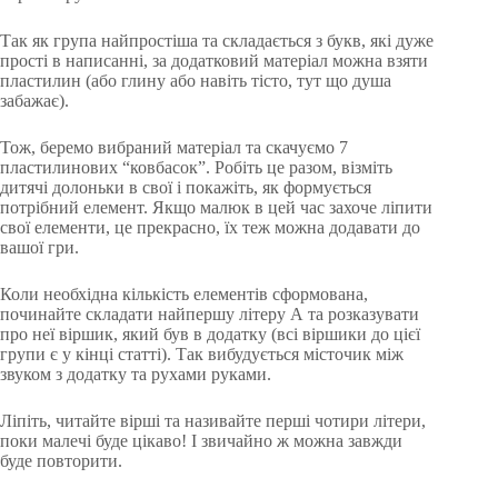
Так як група найпростіша та складається з букв, які дуже
прості в написанні, за додатковий матеріал можна взяти
пластилин (або глину або навіть тісто, тут що душа
забажає).
Тож, беремо вибраний матеріал та скачуємо 7
пластилинових “ковбасок”. Робіть це разом, візміть
дитячі долоньки в свої і покажіть, як формується
потрібний елемент. Якщо малюк в цей час захоче ліпити
свої елементи, це прекрасно, їх теж можна додавати до
вашої гри.
Коли необхідна кількість елементів сформована,
починайте складати найпершу літеру А та розказувати
про неї віршик, який був в додатку (всі віршики до цієї
групи є у кінці статті). Так вибудується місточик між
звуком з додатку та рухами руками.
Ліпіть, читайте вірші та називайте перші чотири літери,
поки малечі буде цікаво! І звичайно ж можна завжди
буде повторити.