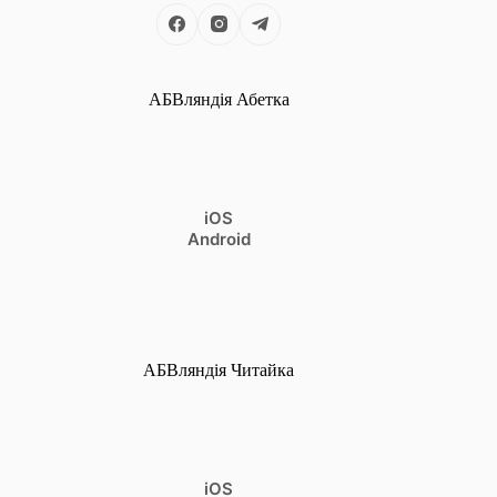
АБВляндія Абетка
iOS
Android
АБВляндія Читайка
iOS