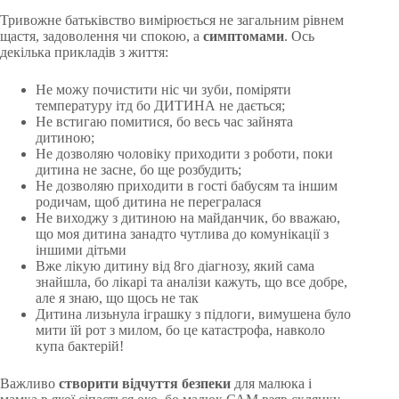
Тривожне батьківство вимірюється не загальним рівнем
щастя, задоволення чи спокою, а
симптомами
. Ось
декілька прикладів з життя:
Не можу почистити ніс чи зуби, поміряти
температуру ітд бо ДИТИНА не дається;
Не встигаю помитися, бо весь час зайнята
дитиною;
Не дозволяю чоловіку приходити з роботи, поки
дитина не засне, бо ще розбудить;
Не дозволяю приходити в гості бабусям та іншим
родичам, щоб дитина не перегралася
Не виходжу з дитиною на майданчик, бо вважаю,
що моя дитина занадто чутлива до комунікації з
іншими дітьми
Вже лікую дитину від 8го діагнозу, який сама
знайшла, бо лікарі та аналізи кажуть, що все добре,
але я знаю, що щось не так
Дитина лизьнула іграшку з підлоги, вимушена було
мити їй рот з милом, бо це катастрофа, навколо
купа бактерій!
Важливо
створити відчуття безпеки
для малюка і