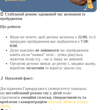
⏰ Стабільний режим: однаковий час засинання та
пробудження
Що робити:
Якщо ви хочете, щоб дитина засинала о
22:00
, то її
природне пробудження має відбуватися о
7:30-
8:00
.
Дуже важливо
не змінювати
час пробудження
навіть після “важкої” ночі – зубки ріжуться,
животик болів ітд – час в ліжку не змінний.
Організм дитини звикає до ритму і, завдяки цьому,
виробляє
мелатонін
та коригує цикли сну.
🔬
Науковий факт:
Дослідження Гарвардського університету показало,
що
нестабільний режим сну у дітей
може
спричиняти
емоційні сплески, гіперактивність та
проблеми з концентрацією
(Harvard Medical School,
2020)
.