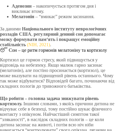
Аденозин
– накопичується протягом дня і
викликає втому.
Мелатонін
– “вмикає” режим засинання.
За даними
Національного інституту неврологічних
розладів США
,
регулярний денний сон допомагає
мозку формувати пам‘ять і покращує емоційну
стабільність
(NIH, 2021)
.
😴 Сон – це ритм гормонів мелатоніну та кортизолу
Кортизол це гормон стресу, який підвищується у
відповідь на небезпеку. Якщо малюк гарно засинає
(мелатонін), але постіно просинається (кортизол), це
може вказувати на підвищений рівень останнього. Чому
так може відбуватися? Відповідей багато, починаючи від
складних пологів до тривожного батьківства.
Що робити – головна задача знижувати рівень
кортизолу.
Іншими словами, з якоїсь причини дитина не
відчуває себе в безпеці, тому постійно шукає фізичного
контакту з опікуном. Найчастіший симптом такої
“зляканості“, в наслідок складних пологів – це коли
дитина засинає на животі, і потім всю ніч ніби
намагається “контролювати” свого опікуна, лягаючи на