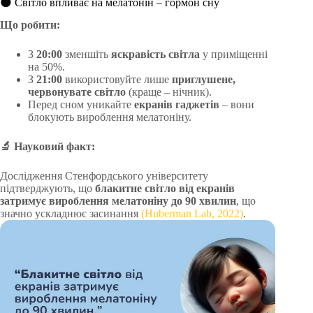
🌑 Світло впливає на мелатонін – гормон сну
Що робити:
З
20:00
зменшіть
яскравість світла
у приміщенні
на 50%.
З
21:00
використовуйте лише
приглушене,
червонувате світло
(краще – нічник).
Перед сном уникайте
екранів гаджетів
– вони
блокують вироблення мелатоніну.
🔬
Науковий факт:
Дослідження Стенфордського університету
підтверджують, що
блакитне світло від екранів
затримує вироблення мелатоніну до 90 хвилин
, що
значно ускладнює засинання
(Huberman Lab, 2022)
.