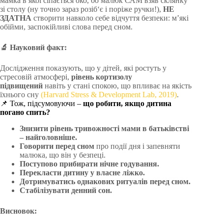
мамка в якої сіпається око, бо малюк САМ взяв склянку
зі столу (ну точно зараз розіб‘є і поріже ручки!),
НЕ
ЗДАТНА
створити навколо себе відчуття безпеки: м’які
обійми, заспокійливі слова перед сном.
🔬
Науковий факт:
Дослідження показують, що у дітей, які ростуть у
стресовій атмосфері,
рівень кортизолу
підвищений
навіть у стані спокою, що впливає на якість
їхнього сну
(Harvard Stress & Development Lab, 2019)
.
📌 Тож, підсумовуючи –
що робити, якщо дитина
погано спить?
Знизити рівень тривожності мами в батьківстві
– найголовніше.
Говорити перед сном
про події дня і запевняти
малюка, що він у безпеці.
Поступово прибирати нічне годування.
Перекласти дитину у власне ліжко.
Дотримуватись однакових ритуалів перед сном.
Стабілізувати денний сон.
Висновок: