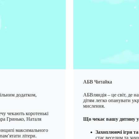
АБВ Читайка
більним додатком,
АБВляндія – це світ, де 
дітям легко опанувати укр
мислення.
ечу чекають коротенькі
ара Гринько, Наталя
Що чекає вашу дитину у
ринципі максимального
Захоплюючі ігри та
пам’ятати літери.
стає веселим та за