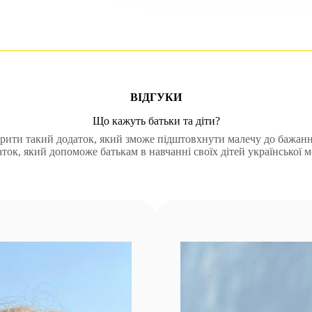
ВІДГУКИ
Що кажуть батьки та діти?
рити такий додаток, який зможе підштовхнути малечу до бажанн
аток, який допоможе батькам в навчанні своїх дітей української м