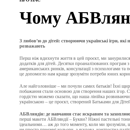
Чому АБВлян
З любов’ю до дітей: створюючи українські ігри, які 
розважають
Перш ніж вдихнути життя в цей проєкт, ми занурилися
додатків для дітей. Десятки проаналізованих програм з
американських ринків, консультації з психологами та п
це допомогло нам краще зрозуміти потреби юних корис
Але найголовніше – ми почули самих батьків! Їхні щирі
побажання стали основою для створення наших ігор. С
гордістю можемо сказати, що наша лінійка розвиваючи
українською – це проєкт, створений Батьками для Діте
АБВляндія: де навчання стає яскравим та захоплю
перші макети АБВляндії – Букви? Ніжні пастельні тон
ідеальними… аж до того моменту, коли ми зрозуміли, щ
не просто приємні кольори, а яскрава, контрастна паліт