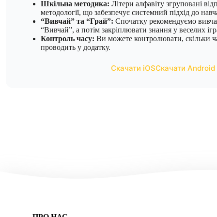
Шкільна методика:
Літери алфавіту згруповані від
методології, що забезпечує системний підхід до навч
“Вивчай” та “Грай”:
Спочатку рекомендуємо вивчат
“Вивчай”, а потім закріплювати знання у веселих ігр
Контроль часу:
Ви можете контролювати, скільки ч
проводить у додатку.
Скачати iOS
Скачати Android
ПРО НАС