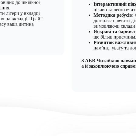
повідно до шкільної
Інтерактивний підх
ання.
цікаво та легко вчит
и літери у вкладці
Методика ребусів:
ах на вкладці “Грай”.
дозволяє навчити ді
асу ваша дитина
вимовляючи склади р
Яскраві та барвисті
ще більш приємним
Розвиток важливих
пам’ять, увагу та ло
З АБВ Читайкою навчанн
а й захоплюючою справо