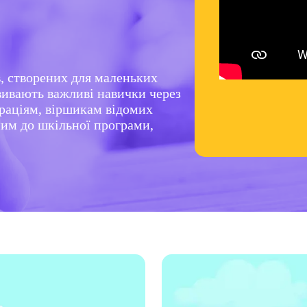
в, створених для маленьких
озвивають важливі навички через
траціям, віршикам відомих
ним до шкільної програми,