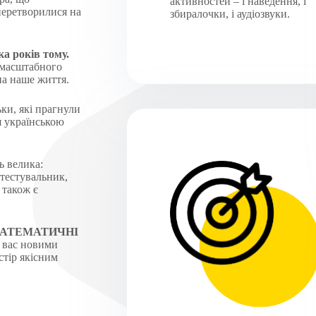
активностей – і наведення, і
перетворилися на
збиралочки, і аудіозвуки.
а років тому.
омасштабного
на наше життя.
ки, які прагнули
я українською
ь велика:
 тестувальник,
 також є
 – МАТЕМАТИЧНІ
 вас новими
стір якісним