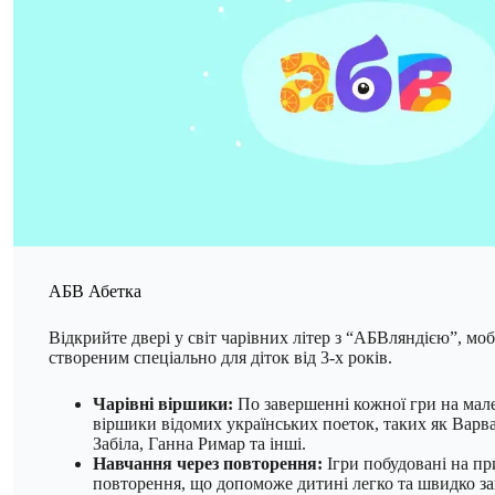
АБВ Абетка
Відкрийте двері у світ чарівних літер з “АБВляндією”, мо
створеним спеціально для діток від 3-х років.
Чарівні віршики:
По завершенні кожної гри на мал
віршики відомих українських поеток, таких як Варв
Забіла, Ганна Римар та інші.
Навчання через повторення:
Ігри побудовані на п
повторення, що допоможе дитині легко та швидко за