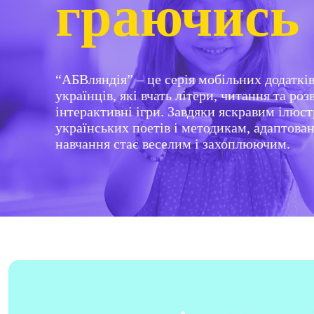
граючись
“АБВляндія” – це серія мобільних додаткі
українців, які вчать літери, читання та р
інтерактивні ігри. Завдяки яскравим ілюс
українських поетів і методикам, адаптова
навчання стає веселим і захоплюючим.