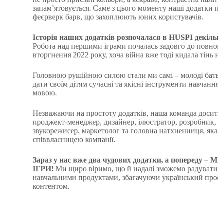
запам’ятовується. Саме з цього моменту наші додатки 
феєрверк барв, що захоплюють юних користувачів.
Історія наших додатків розпочалася в HUSPI декільк
Робота над першими іграми почалась задовго до повн
вторгнення 2022 року, хоча війна вже тоді кидала тінь 
Головною рушійною силою стали ми самі – молоді бать
дати своїм дітям сучасні та якісні інструменти навчанн
мовою.
Незважаючи на простоту додатків, наша команда досит
проджект-менеджер, дизайнер, ілюстратор, розробник,
звукорежисер, маркетолог та головна натхненниця, яка
співвласницею компанії.
Зараз у нас вже два чудових додатки, а попереду
ІГРИ!
Ми щиро віримо, що й надалі зможемо радувати
навчальними продуктами, збагачуючи український про
контентом.