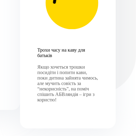
Трохи часу на каву для
батьків
Якщо хочеться трошки
посидіти і попити кави,
поки дитина зайнята чимось,
але мучить совість за
“некорисність”, на поміч
спішить АБВляндія – ігри з
користю!