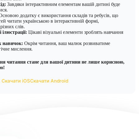
ід:
Завдяки інтерактивним елементам вашій дитині буде
ися.
Основою додатку є використання складів та ребусів, що
тей читати українською в інтерактивній формі,
ізних слів.
 ілюстрації:
Цікаві візуальні елементи зроблять навчання
.
 навичок:
Окрім читання, ваш малюк розвиватиме
гічне мислення.
я читання стане для вашої дитини не лише корисною,
ю!
Скачати iOS
Скачати Android