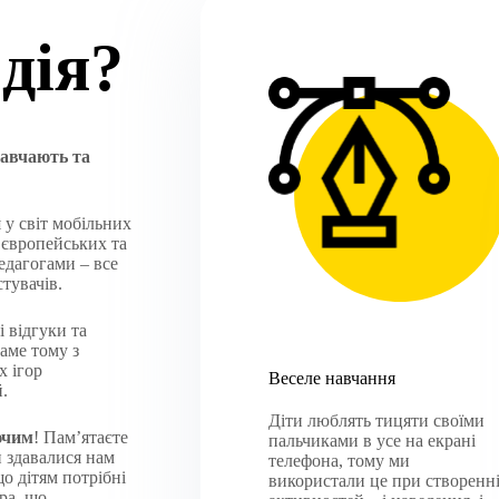
дія?
навчають та
 у світ мобільних
 європейських та
едагогами – все
тувачів.
 відгуки та
аме тому з
х ігор
Веселе навчання
й.
Діти люблять тицяти своїми
ючим
! Пам’ятаєте
пальчиками в усе на екрані
и здавалися нам
телефона, тому ми
о дітям потрібні
використали це при створенн
ра, що