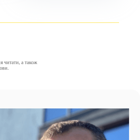
я читати, а також
ови.