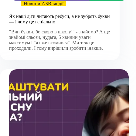
Новини АБВляндії
Як наші діти читають ребуси, а не зубрять букви
— і чому це геніально
"Вчи букви, бо скоро в школу!" - знайомо? А ще
знайомі сльози, нудьга, 5 хвилин уваги
максимум і "я вже втомився". Ми теж це
проходили. І тому вирішили зробити інакше.