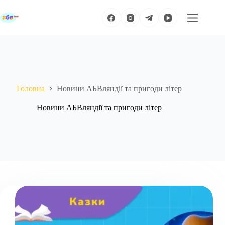
Перейти
до
вмісту
Головна
Новини АБВляндії та пригоди літер
Новини АБВляндії та пригоди літер