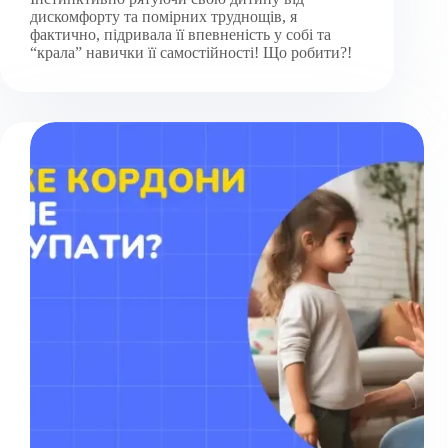
дискомфорту та помірних труднощів, я
фактично, підривала її впевненість у собі та
“крала” навички її самостійності! Що робити?!