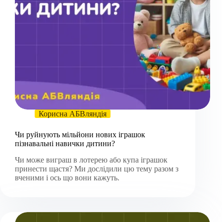
Корисна АБВляндія
Чи руйнують мільйони нових іграшок
пізнавальні навички дитини?
Чи може виграш в лотерею або купа іграшок
принести щастя? Ми дослідили цю тему разом з
вченими і ось що вони кажуть.