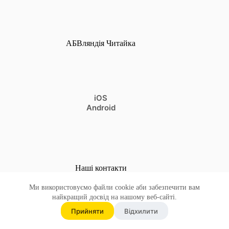
АБВляндія Читайка
iOS
Android
Наші контакти
Бажаєте поділитись коментарями, компліментами, чи
Ми використовуємо файли cookie аби забезпечити вам
сконтактувати, щоб написати про нас?
найкращий досвід на нашому веб-сайті.
Прийняти
Відхилити
hello@huspi.com
Всі права захищено © 2026 - АБВляндія