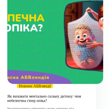
Новини АБВляндії
Як виховати ментально сильну дитину: чим
небезпечна гіпер опіка?
Інстинктивно рятуючи свою дитину від