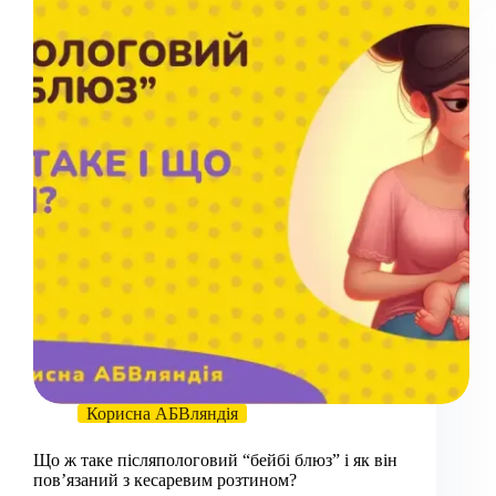
Корисна АБВляндія
Що ж таке післяпологовий “бейбі блюз” і як він
повʼязаний з кесаревим розтином?