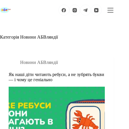
Перейти
до
вмісту
Категорія
Новини АБВляндії
Новини АБВляндії
Як наші діти читають ребуси, а не зубрять букви
— і чому це геніально