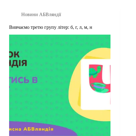
Новини АБВляндії
Вивчаємо третю групу літер: б, г, л, м, н