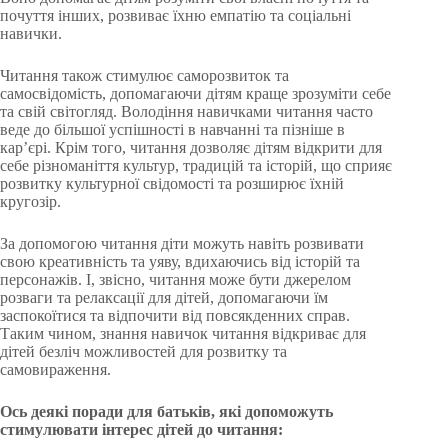
почуття інших, розвиває їхню емпатію та соціальні
навички.
Читання також стимулює саморозвиток та
самосвідомість, допомагаючи дітям краще зрозуміти себе
та свій світогляд. Володіння навичками читання часто
веде до більшої успішності в навчанні та пізніше в
кар’єрі. Крім того, читання дозволяє дітям відкрити для
себе різноманіття культур, традицій та історій, що сприяє
розвитку культурної свідомості та розширює їхній
кругозір.
За допомогою читання діти можуть навіть розвивати
свою креативність та уяву, вдихаючись від історій та
персонажів. І, звісно, читання може бути джерелом
розваги та релаксації для дітей, допомагаючи їм
заспокоїтися та відпочити від повсякденних справ.
Таким чином, знання навичок читання відкриває для
дітей безліч можливостей для розвитку та
самовираження.
Ось деякі поради для батьків, які допоможуть
стимулювати інтерес дітей до читання: