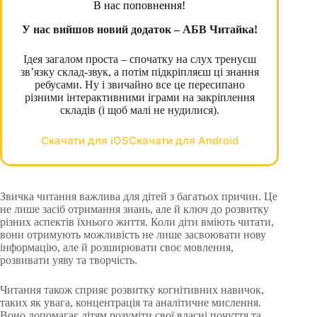
В нас поповнення!
У нас вийшов новий додаток – АБВ Читайка!
Ідея загалом проста – спочатку на слух тренуєш
зв’язку склад-звук, а потім підкріпляєш ці знання
ребусами. Ну і звичайно все це пересипано
різними інтерактивними іграми на закріплення
складів (і щоб малі не нудилися).
Скачати для iOS
Скачати для Android
Звичка читання важлива для дітей з багатьох причин. Це
не лише засіб отримання знань, але й ключ до розвитку
різних аспектів їхнього життя. Коли діти вміють читати,
вони отримують можливість не лише засвоювати нову
інформацію, але й розширювати своє мовлення,
розвивати уяву та творчість.
Читання також сприяє розвитку когнітивних навичок,
таких як увага, концентрація та аналітичне мислення.
Воно допомагає дітям розуміти свої власні почуття та