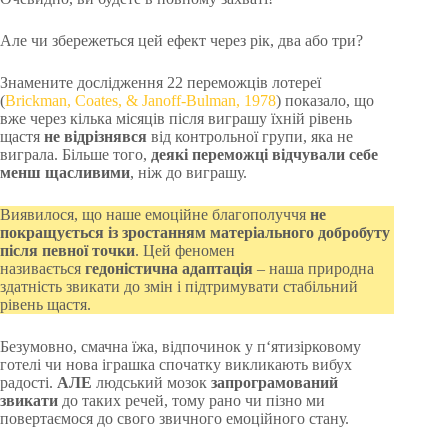
Але чи збережеться цей ефект через рік, два або три?
Знамените дослідження 22 переможців лотереї
(
Brickman, Coates, & Janoff-Bulman, 1978
) показало, що
вже через кілька місяців після виграшу їхній рівень
щастя
не відрізнявся
від контрольної групи, яка не
виграла. Більше того,
деякі переможці відчували себе
менш щасливими
, ніж до виграшу.
Виявилося, що наше емоційне благополуччя
не
покращується із зростанням матеріального добробуту
після певної точки
. Цей феномен
називається
гедоністична адаптація
– наша природна
здатність звикати до змін і підтримувати стабільний
рівень щастя.
Безумовно, смачна їжа, відпочинок у п‘ятизірковому
готелі чи нова іграшка спочатку викликають вибух
радості.
АЛЕ
людський мозок
запрограмований
звикати
до таких речей, тому рано чи пізно ми
повертаємося до свого звичного емоційного стану.