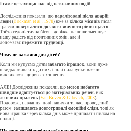
І саме це захищає нас від негативних подій
Дослідження показали, що
паралізовані після аварій
люди
(
Brickman et al., 1978
) вже за
кілька місяців
після
травми
поверталися до свого звичного рівня щастя
.
Тобто гедоністична бігова доріжка не лише зменшує
нашу радість від позитивних змін, але й
допомагає
пережити труднощі
.
Чому це важливо для дітей?
Коли ми купуємо дітям
забагато іграшок
, вони дуже
швидко звикають до них, і нові подарунки вже не
викликають щирого захоплення.
АЛЕ! Дослідження показали, що
мозок набагато
швидше адаптується до матеріальних речей
, ніж
до
нових вражень
(
Van Boven & Gilovich, 2003
).
Подорожі, навчання, нові навички та час, проведений
разом,
залишають довготривалі емоційні сліди
, тоді як
нова іграшка через кілька днів може припадати пилом на
полиці.
Ще один спосіб зробити себе щасливішим