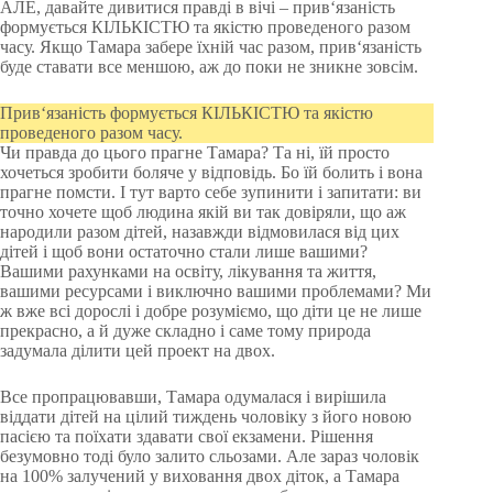
АЛЕ, давайте дивитися правді в вічі – прив‘язаність
формується КІЛЬКІСТЮ та якістю проведеного разом
часу. Якщо Тамара забере їхній час разом, прив‘язаність
буде ставати все меншою, аж до поки не зникне зовсім.
Прив‘язаність формується КІЛЬКІСТЮ та якістю
проведеного разом часу.
Чи правда до цього прагне Тамара? Та ні, їй просто
хочеться зробити боляче у відповідь. Бо їй болить і вона
прагне помсти. І тут варто себе зупинити і запитати: ви
точно хочете щоб людина якій ви так довіряли, що аж
народили разом дітей, назавжди відмовилася від цих
дітей і щоб вони остаточно стали лише вашими?
Вашими рахунками на освіту, лікування та життя,
вашими ресурсами і виключно вашими проблемами? Ми
ж вже всі дорослі і добре розуміємо, що діти це не лише
прекрасно, а й дуже складно і саме тому природа
задумала ділити цей проект на двох.
Все пропрацювавши, Тамара одумалася і вирішила
віддати дітей на цілий тиждень чоловіку з його новою
пасією та поїхати здавати свої екзамени. Рішення
безумовно тоді було залито сльозами. Але зараз чоловік
на 100% залучений у виховання двох діток, а Тамара