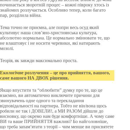
починається зворотній процес – кожні півроку хтось із
знайомих розлучається. Особливо тепер, коли багато
пар, розділила війна.
Тема точно не приємна, але попри весь осуд який
культивує наша словʼяно-християнська культура,
абсолютно нормальна. Це нормально змінювати те, що
не влаштовує і не носити черевики, які натирають
мозолі.
Теорія, як завжди максимально проста.
Екологічне розлучення – це про прийняття, вашого,
саме вашого НА ДВОХ рішення.
Якщо впустити та “облюбити” думку про те, що це
взаємно, ви автоматично виключите причини для
звинувачень одне одного та перекладання
відповідальності на партнера. Тобто не він/вона щось
робили не так і ДОВЕЛИ!, а МИ РАЗОМ дійшли до
висновку, що окремо нам буде комфортніше. А чому саме
ВИ та ваше ПРИЙНЯТТЯ важливі? Бо найголовніше,
що треба запам‘ятати з теорії – чим менше ви присвятете