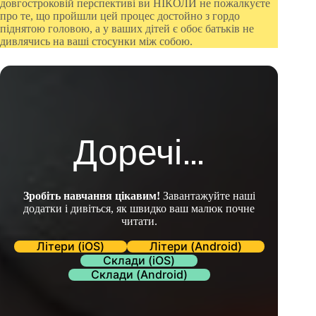
довгостроковій перспективі ви НІКОЛИ не пожалкуєте
про те, що пройшли цей процес достойно з гордо
піднятою головою, а у ваших дітей є обоє батьків не
дивлячись на ваші стосунки між собою.
Доречі…
Зробіть навчання цікавим!
Завантажуйте наші
додатки і дивіться, як швидко ваш малюк почне
читати.
Літери (iOS)
Літери (Android)
Склади (iOS)
Склади (Android)