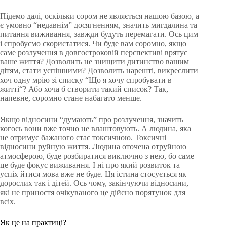
Підемо далі, оскільки сором не являється нашою базою, а
є умовно “недавнім” досягненням, значить мигдалина та
питання виживання, завжди будуть перемагати. Ось цим
і спробуємо скористатися. Чи буде вам соромно, якщо
саме розлучення в довгостроковій перспективі врятує
ваше життя? Дозволить не знищити дитинство вашим
дітям, стати успішними? Дозволить нарешті, викрeслити
хоч одну мрію зі списку “Що я хочу спробувати в
житті“? Або хоча б створити такий список? Так,
напевне, соромно стане набагато менше.
Якщо відносини “думають” про розлучення, значить
когось вони вже точно не влаштовують. А людина, яка
не отримує бажаного стає токсичною. Токсичні
відносини руйную життя. Людина оточена отруйною
атмосферою, буде розбиратися виключно з нею, бо саме
це буде фокус виживання. І ні про який розвиток та
успіх йтися мова вже не буде. Ця істина стосується як
дорослих так і дітей. Ось чому, закінчуючи відносини,
які не приностя очікуваного це дійсно порятунок для
всіх.
Як це на практиці?