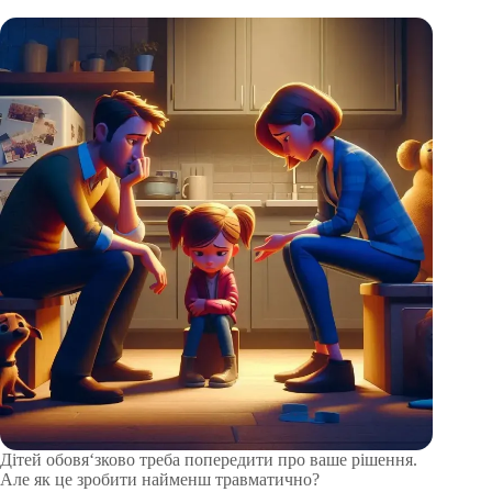
Дітей обовя‘зково треба попередити про ваше рішення.
Але як це зробити найменш травматично?