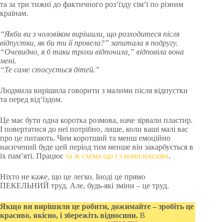
та за три тижні до фактичного роз‘їзду сім‘ї по різним
країнам.
“Якби ви з чоловіком вирішили, що розходитеся після
відпустки, як би ти її провела?” запитала я подругу.
“Очевидно, я б таки трохи відпочила,” відповіла вона
мені.
“Те саме стосується дітей.”
Людмила вирішила говорити з малими після відпустки
та перед від‘їздом.
Це має бути одна коротка розмова, наче зірвали пластир.
І повертатися до неї потрібно, лише, коли ваші малі вас
про це питають. Чим коротший та менш емоційно
насичений буде цей період тим менше він закарбується в
їх пам’яті. Працює
та ж схема що і з комплексами
.
Ніхто не каже, що це легко. Іноді це прямо
ПЕКЕЛЬНИЙ труд. Але, будь-які зміни – це труд.
Якщо ви вирішили це робити, дожимайте – зробіть це
красиво, якісно, і збережіть відносини.
В