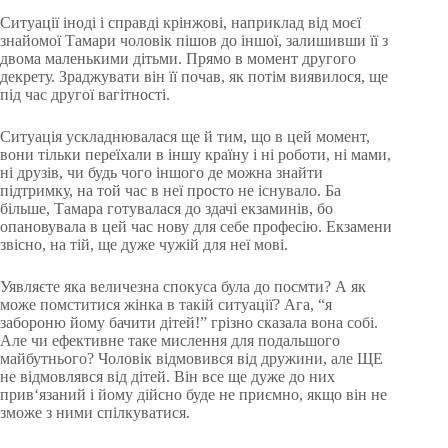
Ситуації іноді і справді крінжові, наприклад від моєї
знайомої Тамари чоловік пішов до іншої, залишивши її з
двома маленькими дітьми. Прямо в момент другого
декрету. Зраджувати він її почав, як потім виявилося, ще
під час другої вагітності.
Ситуація ускладнювалася ще й тим, що в цей момент,
вони тільки переїхали в іншу країну і ні роботи, ні мами,
ні друзів, чи будь чого іншого де можна знайти
підтримку, на той час в неї просто не існувало. Ба
більше, Тамара готувалася до здачі екзаминів, бо
опановувала в цей час нову для себе професію. Екзамени
звісно, на тій, ще дуже чужій для неї мові.
Уявляєте яка величезна спокуса була до посмти? А як
може помститися жінка в такій ситуації? Ага, “я
забороню йому бачити дітей!” грізно сказала вона собі.
Але чи ефективне таке мислення для подальшого
майбутнього? Чоловік відмовився від дружини, але ЩЕ
не відмовлявся від дітей. Він все ще дуже до них
прив‘язаний і йому дійсно буде не приємно, якщо він не
зможе з ними спілкуватися.