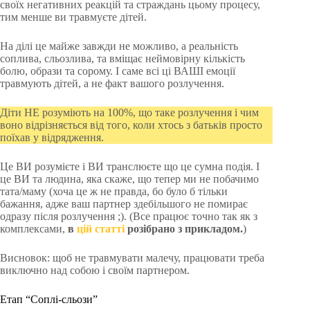
своїх негативних реакцій та страждань цьому процесу,
тим менше ви травмуєте дітей.
На ділі це майже завжди не можливо, а реальність
соплива, сльозлива, та вміщає неймовірну кількість
болю, образи та сорому. І саме всі ці ВАШІ емоції
травмують дітей, а не факт вашого розлучення.
Діти НЕ розуміють на 100%, що таке розлучення і чим
воно відрізняється від того, коли хтось з батьків просто
поїхав у відрядження.
Це ВИ розумієте і ВИ транслюєте що це сумна подія. І
це ВИ та людина, яка скаже, що тепер ми не побачимо
тата/маму (хоча це ж не правда, бо було б тільки
бажання, адже ваш партнер здебільшого не помирає
одразу після розлучення ;). (Все працює точно так як з
комплексами,
в
цій статті
розібрано з прикладом.
)
Висновок: щоб не травмувати малечу, працювати треба
виключно над собою і своїм партнером.
Етап “Соплі-сльози”