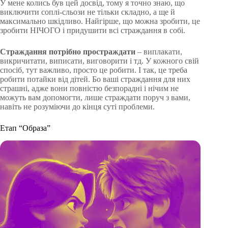
У мене колись був цей досвід, тому я точно знаю, що
виключити соплі-сльози не тільки складно, а ще й
максимально шкідливо. Найгірше, що можна зробити, це
зробити НІЧОГО і придушити всі страждання в собі.
Страждання потрібно простраждати
– виплакати,
викричитати, виписати, виговорити і тд. У кожного свій
спосіб, тут важливо, просто це робити. І так, це треба
робити потайки від дітей. Бо ваші страждання для них
страшні, адже вони повністю безпорадні і нічим не
можуть вам допомогти, лише страждати поруч з вами,
навіть не розуміючи до кінця суті проблеми.
Етап “Образа”