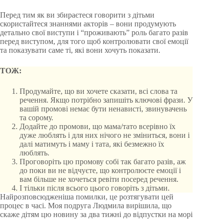
Перед тим як ви збираєтеся говорити з дітьми
скористайтеся знаннями акторів – вони продумують
детально свої виступи і “проживають” роль багато разів
перед виступом, для того щоб контролювати свої емоції
та показувати саме ті, які вони хочуть показати.
ТОЖ:
Продумайте, що ви хочете сказати, всі слова та
речення. Якщо потрібно запишіть ключові фрази. У
вашій промові немає бути ненависті, звинувачень
та сорому.
Додайте до промови, що мама/тато всерівно їх
дуже люблять і для них нічого не зміниться, вони і
далі матимуть і маму і тата, які безмежно їх
люблять.
Проговоріть цю промову собі так багато разів, аж
до поки ви не відчуєте, що контролюєте емоції і
вам більше не хочеться ревіти посеред речення.
І тільки після всього цього говоріть з дітьми.
Найрозповсюдженіша помилки, це розтягувати цей
процес в часі. Моя подруга Людмила вирішила, що
скаже дітям цю новину за два тижні до відпустки на морі