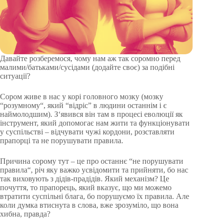
Давайте розберемося, чому нам аж так соромно перед
малими/батьками/сусідами (додайте своє) за подібні
ситуації?
Сором живе в нас у корі головного мозку (мозку
“розумному“, який “відріс” в людини останнім і є
наймолодшим). З‘явився він там в процесі еволюції як
інструмент, який допомогає нам жити та функціонувати
у суспільстві – відчувати чужі кордони, розставляти
прапорці та не порушувати правила.
Причина сорому тут – це про останнє “не порушувати
правила“, річ яку важко усвідомити та прийняти, бо нас
так виховують з дідів-прадідів. Який механізм? Це
почуття, то прапорець, який вказує, що ми можемо
втратити суспільні блага, бо порушуємо їх правила. Але
коли думка втиснута в слова, вже зрозуміло, що вона
хибна, правда?