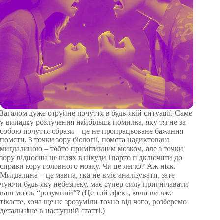
Загалом дуже отруйне почуття в будь-якій ситуації. Саме
у випадку розлучення найбільша помилка, яку тягне за
собою почуття образи – це не пропрацьоване бажання
помсти. З точки зору біології, помста надиктована
мигдалиною – тобто примітивним мозком, але з точки
зору відносин це шлях в нікуди і варто підключити до
справи кору головного мозку. Чи це легко? Аж ніяк.
Мигдалина – це мавпа, яка не вміє аналізувати, зате
чуючи будь-яку небезпеку, має супер силу пригнічавати
ваш мозок “розумний“? (Це той ефект, коли ви вже
тікаєте, хоча ще не зрозуміли точно від чого, розберемо
детальніше в наступній статті.)