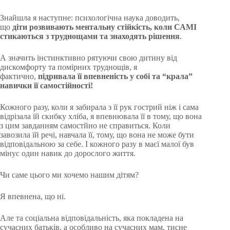
Знайшла я наступне: психологічна наука доводить,
що
діти розвивають ментальну стійкість, коли САМІ
стикаються з труднощами та знаходять рішення
.
А значить інстинктивно рятуючи свою дитину від
дискомфорту та помірних труднощів, я
фактично,
підривала її впевненість у собі та “крала”
навички її самостійності!
Кожного разу, коли я забирала з її рук гострий ніж і сама
відрізала їй скибку хліба, я впевнювала її в тому, що вона
з цим завданням самостйно не справиться. Коли
завозила їй речі, навчала її, тому, що вона не може бути
відповідальною за себе. І кожного разу в маєї малої був
мінус один навик до дорослого життя.
Чи саме цього ми хочемо нашим дітям?
Я впевнена, що ні.
Але та соціальна відповідальність, яка покладена на
сучасних батьків, а особливо на сучасних мам, тисне