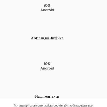
iOS
Android
АБВляндія Читайка
iOS
Android
Наші контакти
Бажаєте поділитись коментарями, компліментами, чи
Ми використовуємо файли cookie аби забезпечити вам