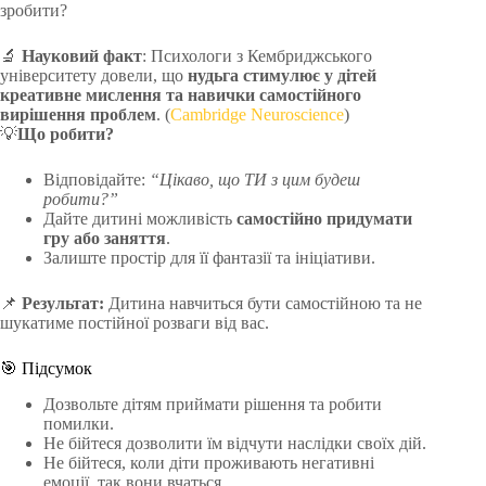
зробити?
🔬
Науковий факт
: Психологи з Кембриджського
університету довели, що
нудьга стимулює у дітей
креативне мислення та навички самостійного
вирішення проблем
. (
Cambridge Neuroscience
)
💡
Що робити?
Відповідайте:
“Цікаво, що ТИ з цим будеш
робити?”
Дайте дитині можливість
самостійно придумати
гру або заняття
.
Залиште простір для її фантазії та ініціативи.
📌
Результат:
Дитина навчиться бути самостійною та не
шукатиме постійної розваги від вас.
🎯 Підсумок
Дозвольте дітям приймати рішення та робити
помилки.
Не бійтеся дозволити їм відчути наслідки своїх дій.
Не бійтеся, коли діти проживають негативні
емоції, так вони вчаться