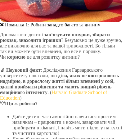
❌ Помилка 1: Робити занадто багато за дитину
Допомагаєте дитині
зав‘язувати шнурки, збирати
рюкзак, знаходити іграшки
? Безумовно це дуже зручно,
але виключно для вас та вашої тривожності. Бо тільки
так ви можете бути впевнені, що все в порядку.
Чи
корисно
це для розвитку дитини?
🔬
Науковий факт
: Дослідження Гарвардського
університету показали, що
діти, яких не контролюють
надмірно, в дорослому житті більш впевнені у собі,
здатні приймати рішення та мають вищий рівень
емоційного інтелекту
. (
Harvard Graduate School of
Education
)
💡
Що ж робити?
Дайте дитині час самостійно навчитися простим
навичкам – працювати з ножем, заварювати чай,
прибирати в кімнаті, і навіть мити підлогу на кухні
та чистити картоплю!
Якщо їй складно – підтримайте словами, але не