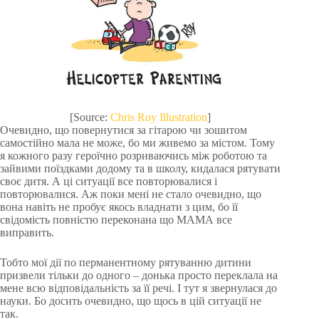
[Source:
Chris Roy Illustration
]
Очевидно, що повернутися за гітарою чи зошитом
самостійно мала не може, бо ми живемо за містом. Тому
я кожного разу героїчно розриваючись між роботою та
зайвими поїздками додому та в школу, кидалася рятувати
своє дитя. А ці ситуації все повторювалися і
повторювалися. Аж поки мені не стало очевидно, що
вона навіть не пробує якось владнати з цим, бо її
свідомість повністю переконана що МАМА все
виправить.
Тобто мої дії по перманентному рятуванню дитини
призвели тільки до одного – донька просто переклала на
мене всю відповідальність за її речі. І тут я звернулася до
науки. Бо досить очевидно, що щось в цій ситуації не
так.