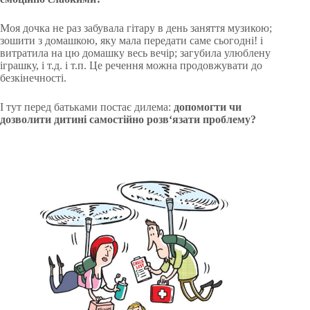
Моя дочка не раз забувала гітару в день заняття музикою;
зошити з домашкою, яку мала передати саме сьогодні! і
витратила на цю домашку весь вечір; загубила улюблену
іграшку, і т.д. і т.п. Це речення можна продовжувати до
безкінечності.
І тут перед батьками постає дилема:
допомогти чи
дозволити дитині самостійно розв‘язати проблему?