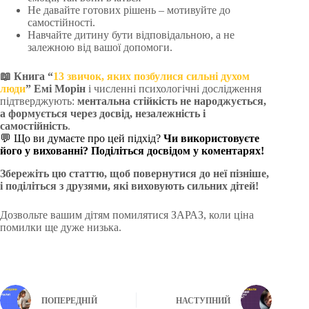
Не давайте готових рішень – мотивуйте до
самостійності.
Навчайте дитину бути відповідальною, а не
залежною від вашої допомоги.
📖
Книга “
13 звичок, яких позбулися сильні духом
люди
” Емі Морін
і численні психологічні дослідження
підтверджують:
ментальна стійкість не народжується,
а формується через досвід, незалежність і
самостійність
.
💬 Що ви думаєте про цей підхід?
Чи використовуєте
його у вихованні? Поділіться досвідом у коментарях!
Збережіть цю статтю, щоб повернутися до неї пізніше,
і поділіться з друзями, які виховують сильних дітей!
Дозвольте вашим дітям помилятися ЗАРАЗ, коли ціна
помилки ще дуже низька.
ПОПЕРЕДНІЙ
НАСТУПНИЙ