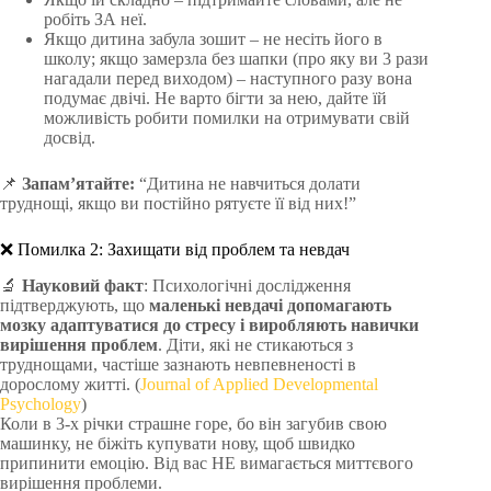
робіть ЗА неї.
Якщо дитина забула зошит – не несіть його в
школу; якщо замерзла без шапки (про яку ви 3 рази
нагадали перед виходом) – наступного разу вона
подумає двічі. Не варто бігти за нею, дайте їй
можливість робити помилки на отримувати свій
досвід.
📌
Запам’ятайте:
“Дитина не навчиться долати
труднощі, якщо ви постійно рятуєте її від них!”
❌ Помилка 2: Захищати від проблем та невдач
🔬
Науковий факт
: Психологічні дослідження
підтверджують, що
маленькі невдачі допомагають
мозку адаптуватися до стресу і виробляють навички
вирішення проблем
. Діти, які не стикаються з
труднощами, частіше зазнають невпевненості в
дорослому житті. (
Journal of Applied Developmental
Psychology
)
Коли в 3-х річки страшне горе, бо він загубив свою
машинку, не біжіть купувати нову, щоб швидко
припинити емоцію. Від вас НЕ вимагається миттєвого
вирішення проблеми.