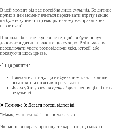
В цей момент від вас потрібна лише
емпатія
. Бо дитина
прямо в цей момент вчиться переживати втрату і якщо
ви будете зупиняти ці емоції, то чому насправді вона
навчиться?
Природа від вас очікує лише те, щоб ви були поруч і
допомогли дитині прожити цю емоцію. Вчіть малечу
переключати увагу, розповідаючи якісь історії, або
показуючи щось цікаве.
💡
Що робити?
Навчайте дитину, що не буває помилок – є лише
негативні та позитивні результати.
Фокусуйте увагу на
процесі
досягнення цілі, і не на
результаті.
❌ Помилка 3: Давати готові відповіді
“Мамо, мені нудно!” – знайома фраза?
Як часто ви одразу пропонуєте варіанти, що можна