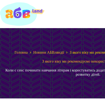
Перейти
до
вмісту
Головна
Новини АБВляндії
З якого віку ми реко
З якого віку ми рекомендуємо викорис
Коли є сенс починати навчання літерам і користуватись дод
розвитку дітей.