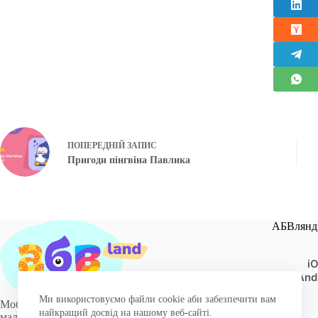
ПОПЕРЕДНІЙ
ЗАПИС
Пригоди пінгвіна Павлика
АБВлянді
i
And
Ми використовуємо файли cookie аби забезпечити вам
Мобільні додатки для навчання
найкращий досвід на нашому веб-сайті.
маленьких українців як в Україні, так