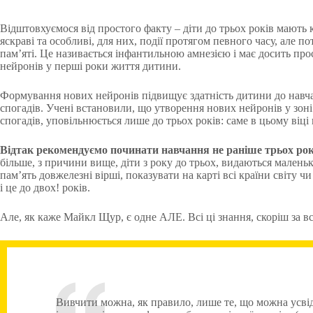
Відштовхуємося від простого факту – діти до трьох років мають 
яскраві та особливі, для них, події протягом певного часу, але потім
пам’яті. Це називається інфантильною амнезією і має досить пр
нейронів у перші роки життя дитини.
Формування нових нейронів підвищує здатність дитини до навчан
спогадів. Учені встановили, що утворення нових нейронів у зоні
спогадів, уповільнюється лише до трьох років: саме в цьому віці
Відтак рекомендуємо починати навчання не раніше трьох рок
більше, з причини вище, діти з року до трьох, видаються малень
пам’ять довжелезні вірші, показувати на карті всі країни світу чи
і це до двох! років.
Але, як каже Майкл Щур, є одне АЛЕ. Всі ці знання, скоріш за все
Вивчити можна, як правило, лише те, що можна усвід