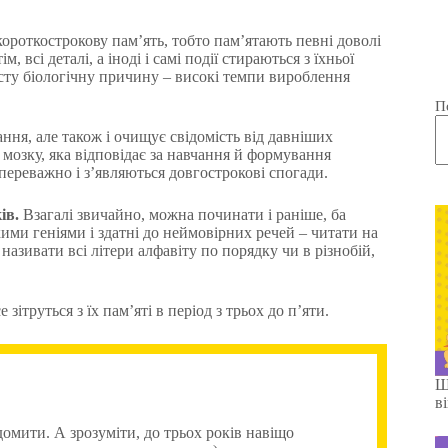
короткострокову пам’ять, тобто пам’ятають певні доволі
, всі деталі, а іноді і самі події стираються з їхньої
осту біологічну причину – високі темпи вироблення
П
ня, але також і очищує свідомість від давніших
 мозку, яка відповідає за навчання й формування
 переважно і з’являються довгострокові спогади.
ів.
Взагалі звичайно, можна починати і раніше, ба
кими геніями і здатні до неймовірних речей – читати на
 називати всі літери алфавіту по порядку чи в різнобій,
 зітруться з їх пам’яті в період з трьох до п’яти.
Щ
в
омити. А зрозуміти, до трьох років навіщо