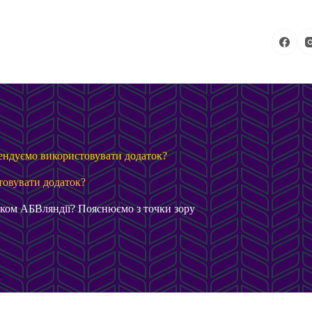
мендуємо використовувати додаток?
товувати додаток?
атком АБВляндії? Пояснюємо з точки зору