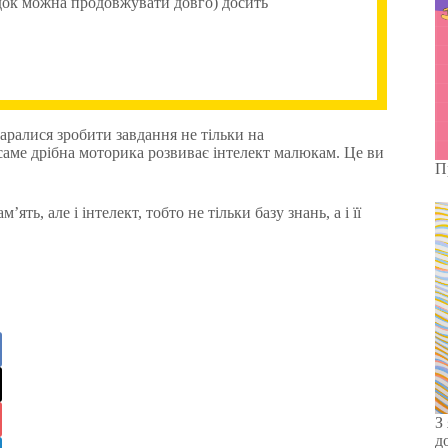
рядок можна продовжувати довго) досить
ралися зробити завдання не тільки на
, саме дрібна моторика розвиває інтелект малюкам. Це ви
П
ь, але і інтелект, тобто не тільки базу знань, а і її
З
д