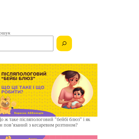
ошук
о ж таке післяпологовий "бейбі блюз" і як
ін повʼязаний з кесаревим розтином?