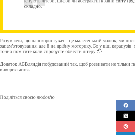
існують літери, цифри чи абстрактні країни світу (
складно.
Розуміючи, що наш користувач – це малесенький малюк, ми поста
запам’ятовування, але й на дрібну моторику. Бо у віці карапузів
точно помітите коли спробуєте обвести літеру 🙂
Додаток АБВляндія побудований так, щоб розвивати не тільки пам’ят
використання.
Поділіться своєю любов'ю