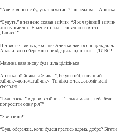
“Але ж вони не будуть триматись?” переживала Анютка.
“Будуть,” впевнено сказав зайчик. “Я ж чарівний зайчик-
допомагайчик. В мене є сила з сонячного світла.
Дивись!”
Він засяяв так яскраво, що Анютка навіть очі прикрила.
А коли вона обережно привідкрила одне око… ДИВО!
Мамина ваза знову була ціла-цілісінька!
Анютка обійняла зайчика. “Дякую тобі, сонячний
зайчику-допомагайчику! Ти дійсно так допоміг мені
сьогодні!”
“Будь ласка,” відповів зайчик. “Тільки можна тебе буде
попросити одну річ?”
“Звичайно!”
“Будь обережна, коли будеш гратись вдома, добре? Бігати