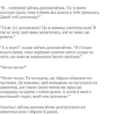
“Я – сонячний зайчик-допомагайчик. Ти зі мною
сьогодні грала, тому я бачив яка халепа в тебе трапилась.
Давай тобі допоможу?”
“Та як тут допоможеш? Це ж мамина улюблена ваза! Я
так не хочу, щоб мама засмутилась, але не знаю, що
робити.”
“А я знаю!” сказав зайчик-допомагайчик. “Я стільки
всього бачив, поки відбивав сонячне світло усюди по
світу, що знаю як вирішувати багато проблем.”
“Чесно-чесно?”
“Чесно-чесно. Ти молодець, що зібрала обережно всі
частинки. Це важливо, щоб випадково не наступити на
шматочок, але також таким чином ми зараз цю
складанку складемо з тобою разом. А потім в мене є
маленький секрет, який нам допоможе.”
Анютка і зайчик-допомагайчик розсортували всі
шматочки вази і зібрали їх разом.