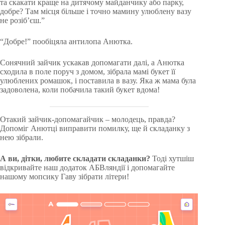
та скакати краще на дитячому майданчику або парку,
добре? Там місця більше і точно мамину улюблену вазу
не розіб’єш.”
“Добре!” пообіцяла антилопа Анютка.
Сонячний зайчик ускакав допомагати далі, а Анютка
сходила в поле поруч з домом, зібрала мамі букет її
улюблених ромашок, і поставила в вазу. Яка ж мама була
задоволена, коли побачила такий букет вдома!
Отакий зайчик-допомагайчик – молодець, правда?
Допоміг Анютці виправити помилку, ще й складанку з
нею зібрали.
А ви, дітки, любите складати складанки?
Тоді хутшіш
відкривайте наш додаток АБВляндії і допомагайте
нашому мопсику Гаву зібрати літери!