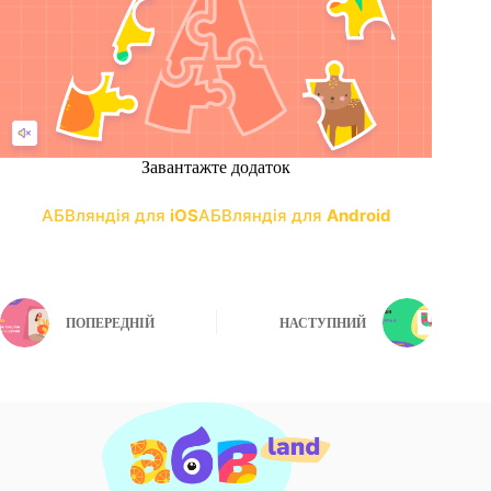
Завантажте додаток
АБВляндія для
iOS
АБВляндія для
Android
ПОПЕРЕДНІЙ
НАСТУПНИЙ