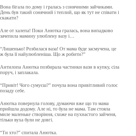
Вона бігала по дому і гралась з сонячними зайчиками.
День був такий сонячний і теплий, що як тут не співати і
скакати?
Але от халепа! Поки Анютка гралась, вона випадково
зачепила мамину улюблену вазу і…
“Лишенько! Розбилася ваза! От мама буде засмучена, це
ж була її найулюбленіша. Що ж робити?”
Антилопа Анютка позбирала частинки вази в купку, сіла
поруч, і заплакала.
“Привіт! Чого сумуєш?” почула вона привітливий
голос
позаду себе.
Анютка повернула голову, думаючи вже що то мама
прийшла додому. Але ні, то була не мама. Там стояла
миле маленьке створіння, схоже на пухнастого зайченя,
тільки вуха були не довгі.
“Ти хто?” спитала Анютка.